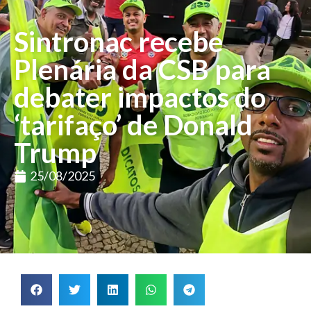
Sintronac recebe
Plenária da CSB para
debater impactos do
‘tarifaço’ de Donald
Trump
25/08/2025